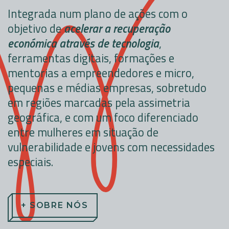
Integrada num plano de ações com o
objetivo de
acelerar a recuperação
económica através de tecnologia
,
ferramentas digitais, formações e
mentorias a empreendedores e micro,
pequenas e médias empresas, sobretudo
em regiões marcadas pela assimetria
geográfica, e com um foco diferenciado
entre mulheres em situação de
vulnerabilidade e jovens com necessidades
especiais.
+ SOBRE NÓS